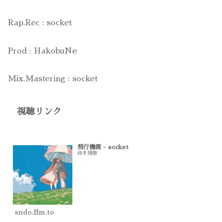
Rap,Rec : socket
Prod : HakobuNe
Mix,Mastering : socket
視聴リンク
飛行機雲 - socket
曲を視聴
sndo.ffm.to